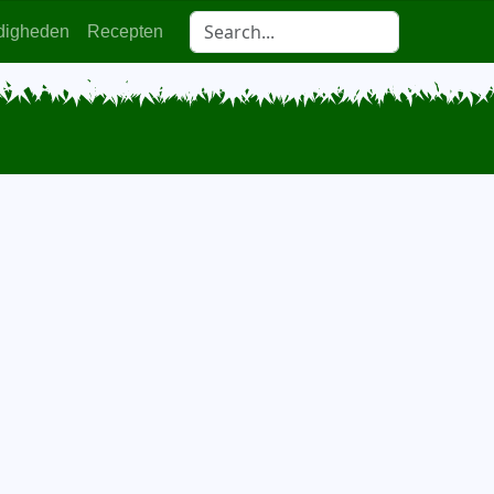
digheden
Recepten