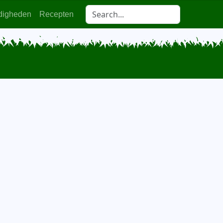
digheden
Recepten