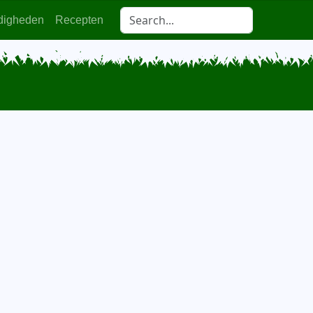
digheden
Recepten