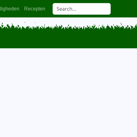
digheden
Recepten