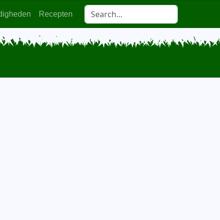
digheden
Recepten