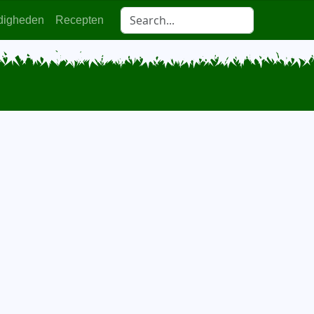
digheden
Recepten