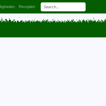
digheden
Recepten