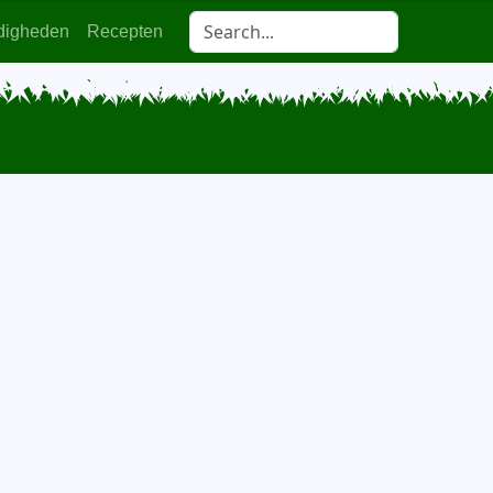
digheden
Recepten