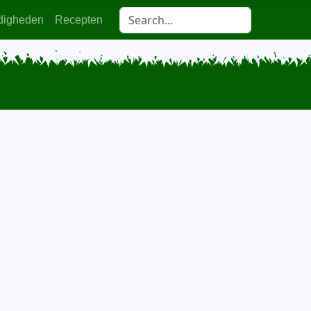
digheden
Recepten