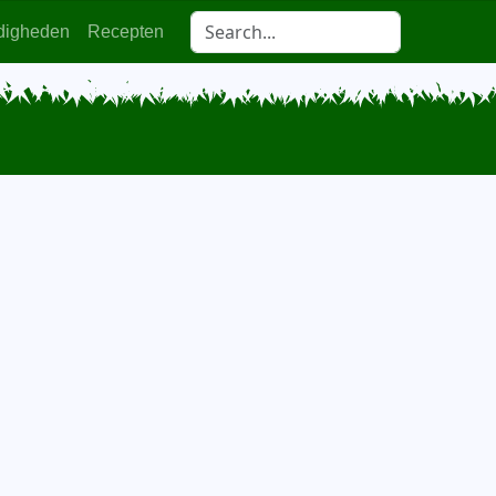
digheden
Recepten