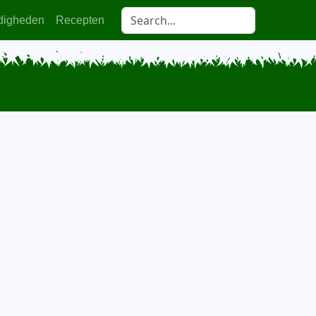
digheden
Recepten