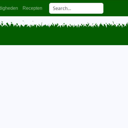
digheden
Recepten