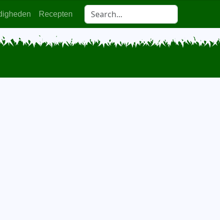
digheden
Recepten