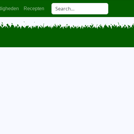
digheden
Recepten