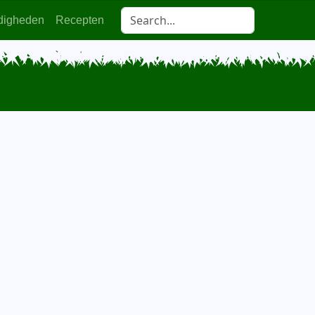
digheden
Recepten