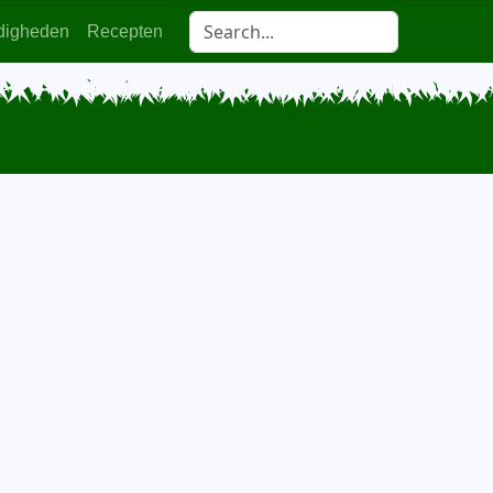
digheden
Recepten