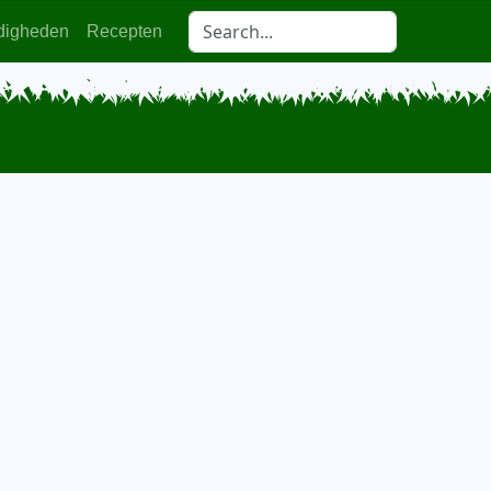
digheden
Recepten