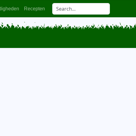
digheden
Recepten