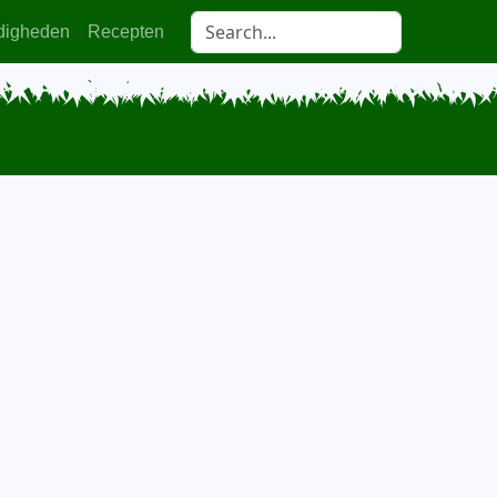
digheden
Recepten