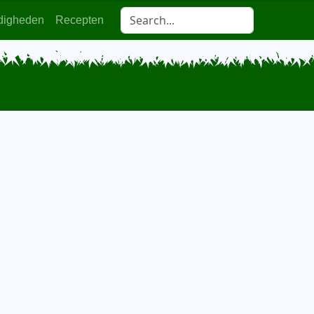
digheden
Recepten