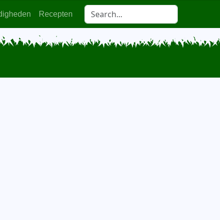
digheden
Recepten