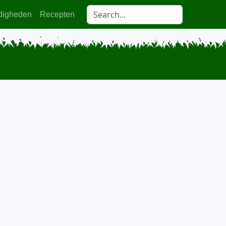
digheden
Recepten