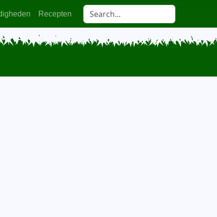
digheden
Recepten