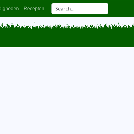
digheden
Recepten