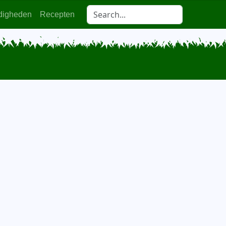
digheden
Recepten