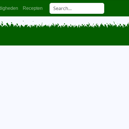
digheden
Recepten