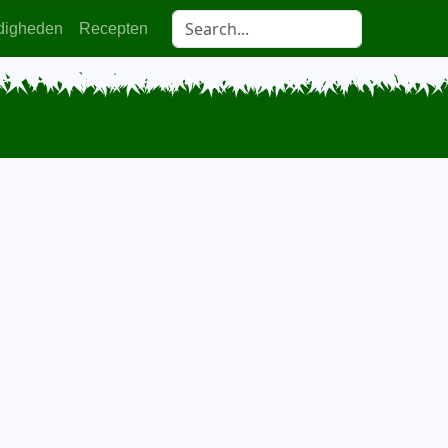
digheden
Recepten