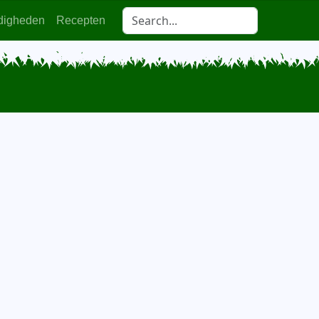
digheden
Recepten