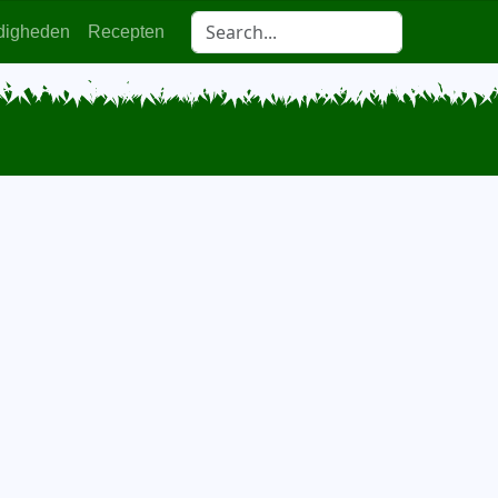
digheden
Recepten