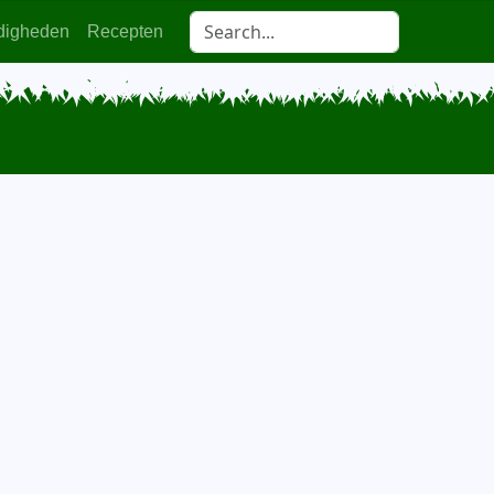
digheden
Recepten