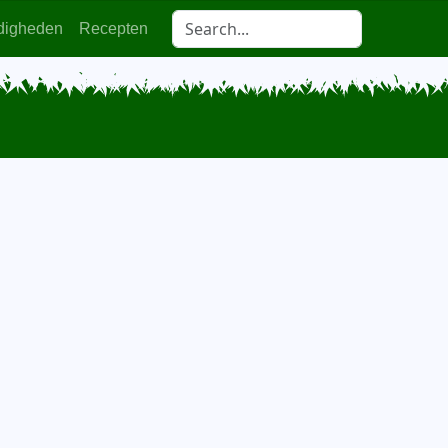
digheden
Recepten