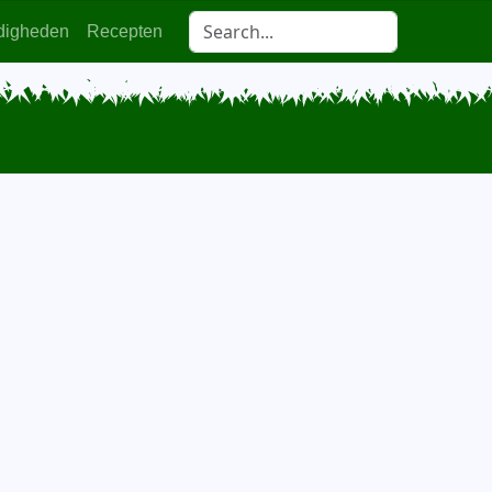
digheden
Recepten