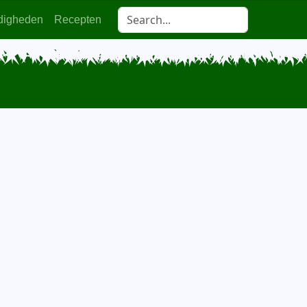
digheden
Recepten