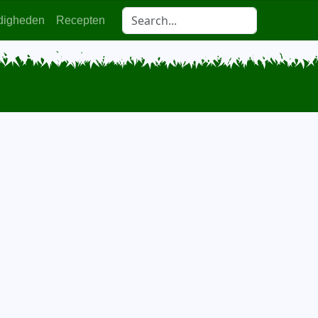
digheden
Recepten