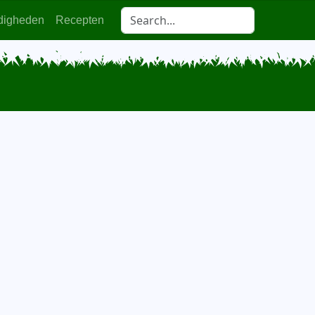
digheden
Recepten