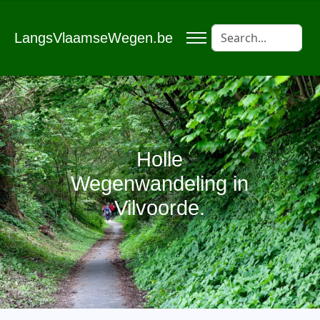
LangsVlaamseWegen.be
Holle
Wegenwandeling in
Vilvoorde.